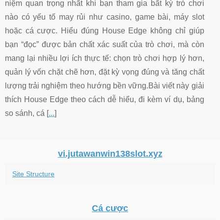
niệm quan trọng nhất khi bạn tham gia bất kỳ trò chơi
nào có yếu tố may rủi như casino, game bài, máy slot
hoặc cá cược. Hiểu đúng House Edge không chỉ giúp
bạn “đọc” được bản chất xác suất của trò chơi, mà còn
mang lại nhiều lợi ích thực tế: chọn trò chơi hợp lý hơn,
quản lý vốn chặt chẽ hơn, đặt kỳ vọng đúng và tăng chất
lượng trải nghiệm theo hướng bền vững.Bài viết này giải
thích House Edge theo cách dễ hiểu, đi kèm ví dụ, bảng
so sánh, cá [
...
]
vi.jutawanwin138slot.xyz
Site Structure
Cá cược