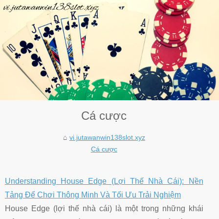
Cá cược
vi.jutawanwin138slot.xyz
Cá cược
Understanding House Edge (Lợi Thế Nhà Cái): Nền
Tảng Để Chơi Thông Minh Và Tối Ưu Trải Nghiệm
House Edge (lợi thế nhà cái) là một trong những khái